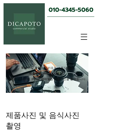
010-4345-5060
15년 이상 경력
의 디카포토 스튜디오는
매출이 올라가는
제품사진,
​소비자의 시선이 꽂히는
감각있는
연출사진을 촬영합니
다.
제품사진 및 음식사진
촬영